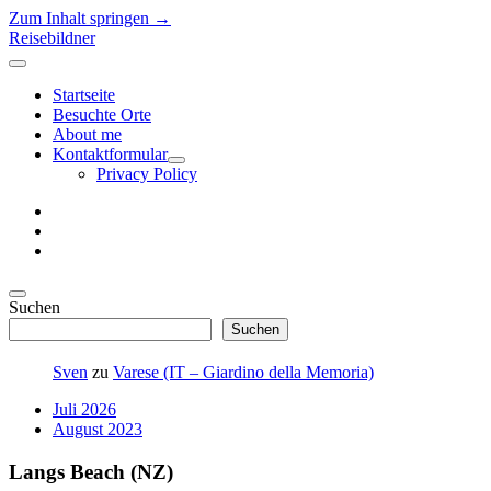
Zum Inhalt springen →
Reisebildner
Menü
öffnen
Startseite
Besuchte Orte
About me
Kontaktformular
Menü
Privacy Policy
öffnen
instagram
E-
Mail
500px
Seitenleiste
Seitenleiste
Suchen
öffnen
Suchen
Sven
zu
Varese (IT – Giardino della Memoria)
Juli 2026
August 2023
Langs Beach (NZ)