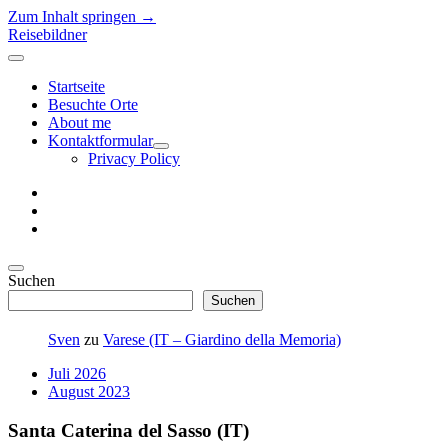
Zum Inhalt springen →
Reisebildner
Menü
öffnen
Startseite
Besuchte Orte
About me
Kontaktformular
Menü
Privacy Policy
öffnen
instagram
E-
Mail
500px
Seitenleiste
Seitenleiste
Suchen
öffnen
Suchen
Sven
zu
Varese (IT – Giardino della Memoria)
Juli 2026
August 2023
Santa Caterina del Sasso (IT)