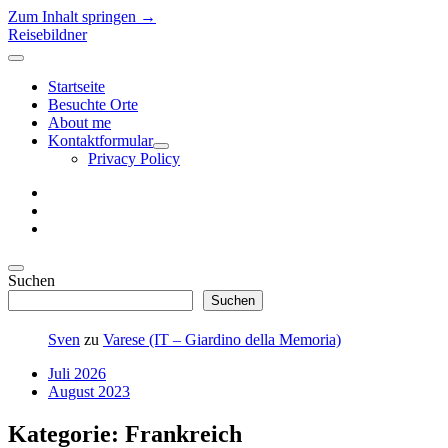
Zum Inhalt springen →
Reisebildner
Menü
öffnen
Startseite
Besuchte Orte
About me
Kontaktformular
Menü
Privacy Policy
öffnen
instagram
E-
Mail
500px
Seitenleiste
Seitenleiste
Suchen
öffnen
Suchen
Sven
zu
Varese (IT – Giardino della Memoria)
Juli 2026
August 2023
Kategorie:
Frankreich